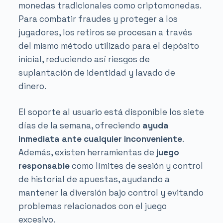
monedas tradicionales como criptomonedas.
Para combatir fraudes y proteger a los
jugadores, los retiros se procesan a través
del mismo método utilizado para el depósito
inicial, reduciendo así riesgos de
suplantación de identidad y lavado de
dinero.
El soporte al usuario está disponible los siete
días de la semana, ofreciendo
ayuda
inmediata ante cualquier inconveniente
.
Además, existen herramientas de
juego
responsable
como límites de sesión y control
de historial de apuestas, ayudando a
mantener la diversión bajo control y evitando
problemas relacionados con el juego
excesivo.