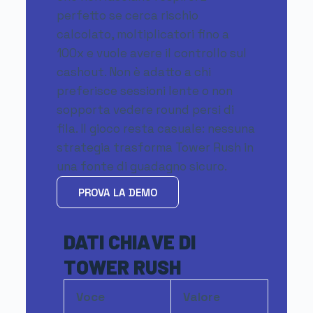
perfetto se cerca rischio
calcolato, moltiplicatori fino a
100x e vuole avere il controllo sul
cashout. Non è adatto a chi
preferisce sessioni lente o non
sopporta vedere round persi di
fila. Il gioco resta casuale: nessuna
strategia trasforma Tower Rush in
una fonte di guadagno sicuro.
PROVA LA DEMO
DATI CHIAVE DI
TOWER RUSH
Voce
Valore