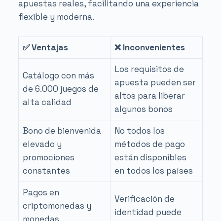
apuestas reales, facilitando una experiencia
flexible y moderna.
✅ Ventajas
❌ Inconvenientes
Los requisitos de
Catálogo con más
apuesta pueden ser
de 6.000 juegos de
altos para liberar
alta calidad
algunos bonos
Bono de bienvenida
No todos los
elevado y
métodos de pago
promociones
están disponibles
constantes
en todos los países
Pagos en
Verificación de
criptomonedas y
identidad puede
monedas