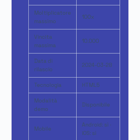
Moltiplicatore
100x
massimo
Vincita
10.000
massima
Data di
2024-03-28
rilascio
Tecnologia
HTML5
Modalità
Disponibile
demo
Android: sì ·
Mobile
iOS: sì