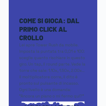
COME SI GIOCA: DAL
PRIMO CLICK AL
CROLLO
Lei apre Tower Rush da mobile.
Imposta la puntata tra 0,01 e 100:
sceglie quanto rischiare in questo
giro. Un tap, il round parte. Vede la
torre che sale: 1.10x, 1.50x, 2.00x…
il moltiplicatore corre, il dito è
pronto sul pulsante di incasso.
Ogni livello è una domanda:
“Ancora un piano o mi fermo qui?”