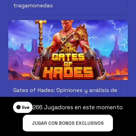
tragamonedas
Gates of Hades: Opiniones y análisis de
la tragamonedas infernal
266
Jugadores en este momento
🔴 live
Opiniones y experiencia en Serpent Gold:
JUGAR CON BONOS EXCLUSIVOS
Hold & Win, la tragamonedas inspirada
en leyendas asiáticas