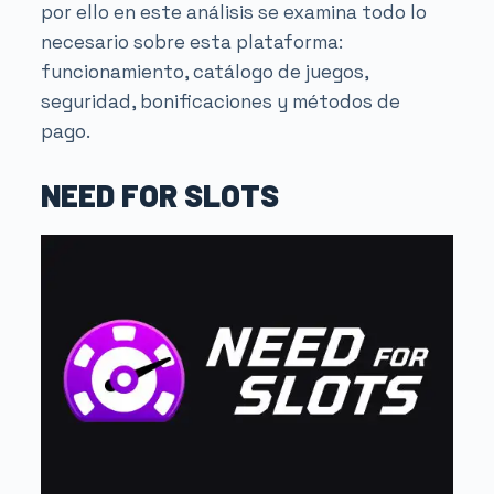
por ello en este análisis se examina todo lo
necesario sobre esta plataforma:
funcionamiento, catálogo de juegos,
seguridad, bonificaciones y métodos de
pago.
NEED FOR SLOTS