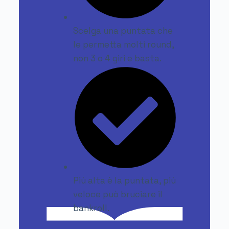
Scelga una puntata che
le permetta molti round,
non 3 o 4 giri e basta.
Più alta è la puntata, più
veloce può bruciare il
bankroll.