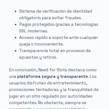
Sistema de verificación de identidad
obligatorio para evitar fraudes.
Pagos protegidos gracias a tecnologías
SSL modernas.
Acceso rápido a soporte ante cualquier
queja o inconveniente.
Transparencia total en procesos de
apuestas y retiros.
En conclusión, Need for Slots destaca como
una
plataforma segura y transparente
. Los
usuarios disfrutan de entretenimiento,
promociones tentadoras y la tranquilidad de
jugar en un sitio regulado por autoridades
competentes. No obstante, siempre se