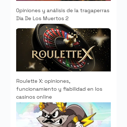
Opiniones y análisis de la tragaperras
Dia De Los Muertos 2
Roulette X: opiniones,
funcionamiento y fiabilidad en los
casinos online