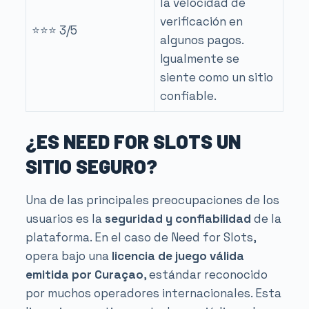
la velocidad de
verificación en
⭐⭐⭐ 3/5
algunos pagos.
Igualmente se
siente como un sitio
confiable.
¿ES NEED FOR SLOTS UN
SITIO SEGURO?
Una de las principales preocupaciones de los
usuarios es la
seguridad y confiabilidad
de la
plataforma. En el caso de Need for Slots,
opera bajo una
licencia de juego válida
emitida por Curaçao
, estándar reconocido
por muchos operadores internacionales. Esta