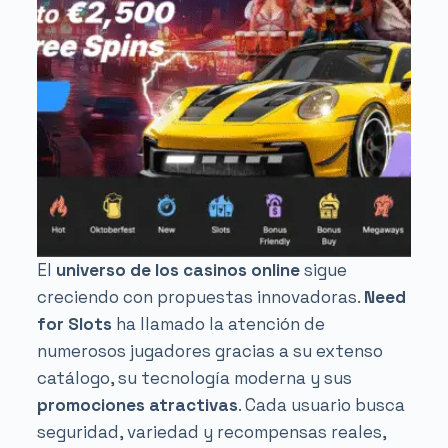
El
universo de los casinos online
sigue
creciendo con propuestas innovadoras.
Need
for Slots
ha llamado la atención de
numerosos jugadores gracias a su extenso
catálogo, su tecnología moderna y sus
promociones atractivas
. Cada usuario busca
seguridad, variedad y recompensas reales,