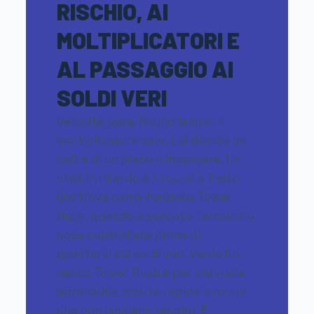
RISCHIO, AI
MOLTIPLICATORI E
AL PASSAGGIO AI
SOLDI VERI
Velocità pura. Round lampo. Il
moltiplicatore sale, Lei decide se
salire di un piano o incassare. Un
click in ritardo e il round è finito.
Qui trova come funziona Tower
Rush, quando è sensato fermarsi e
cosa controllare prima di
spostarsi sui soldi veri. Verdetto
secco Tower Rush è per chi vuole
adrenalina, scelte rapide e round
che non lasciano respiro. È