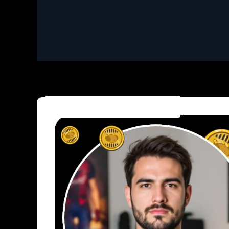
MI OPINIÓN SOBRE EL JUEGO