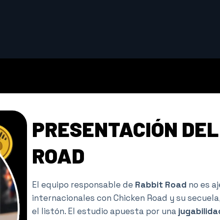
PRESENTACIÓN DEL
ROAD
El equipo responsable de
Rabbit Road
no es aj
internacionales con Chicken Road y su secuela
el listón. El estudio apuesta por una
jugabilid