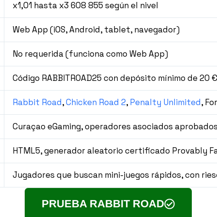
x1,01 hasta x3 608 855 según el nivel
Web App (iOS, Android, tablet, navegador)
No requerida (funciona como Web App)
Código RABBITROAD25 con depósito mínimo de 20 
Rabbit Road
,
Chicken Road 2
,
Penalty Unlimited
, Fo
Curaçao eGaming, operadores asociados aprobado
HTML5, generador aleatorio certificado Provably Fa
Jugadores que buscan mini-juegos rápidos, con ries
PRUEBA RABBIT ROAD