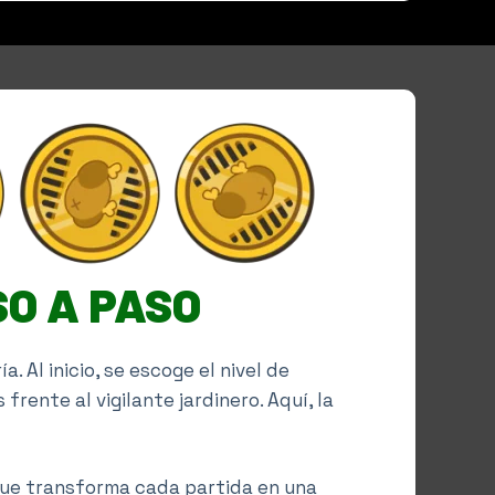
SO A PASO
. Al inicio, se escoge el nivel de
frente al vigilante jardinero. Aquí, la
 que transforma cada partida en una